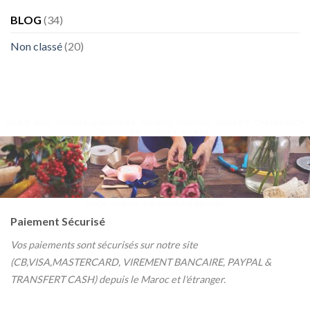
BLOG
(34)
Non classé
(20)
-RABAT, SALÉ, TEMARA, HARHOURA, AIN ATIQ, TAMESNA, SKHIRATE, CASABLANCA,
BOUZNIKA, KENITRA, MARRA
KECH, AGADIR, ESSAOUIRA & OUJDA-
Paiement Sécurisé
Vos paiements sont sécurisés sur notre site
(CB,VISA,MASTERCARD, VIREMENT BANCAIRE, PAYPAL &
TRANSFERT CASH) depuis le Maroc et l'étranger.