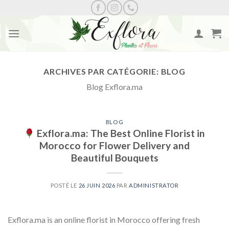
Skip
to
content
ARCHIVES PAR CATÉGORIE:
BLOG
Blog Exflora.ma
BLOG
Exflora.ma: The Best Online Florist in
Morocco for Flower Delivery and
Beautiful Bouquets
POSTÉ LE
26 JUIN 2026
PAR
ADMINISTRATOR
Exflora.ma is an online florist in Morocco offering fresh