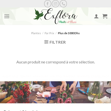
Skip
to
content
Plantes
/
Par Prix
/
Plus de 1000 Dhs
FILTRER
Aucun produit ne correspond à votre sélection.
-RABAT, SALÉ, TEMARA, HARHOURA, AIN ATIQ, TAMESNA, SKHIRATE, CASABLANCA,
BOUZNIKA, KENITRA, MARRA
KECH, AGADIR, ESSAOUIRA & OUJDA-