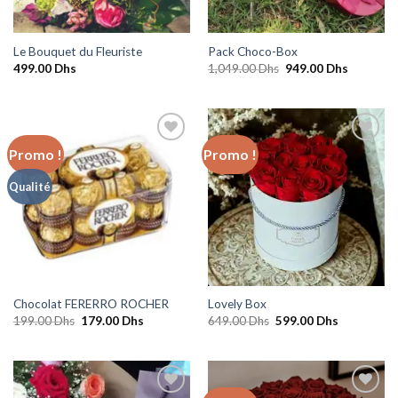
Le Bouquet du Fleuriste
Pack Choco-Box
Le
Le
499.00
Dhs
1,049.00
Dhs
949.00
Dhs
prix
prix
initial
actuel
était :
est :
1,049.00 Dhs.
949.00 D
Promo !
Promo !
Ajouter
Ajouter
Qualité
à la
à la
wishlist
wishlist
Chocolat FERERRO ROCHER
Lovely Box
Le
Le
Le
Le
199.00
Dhs
179.00
Dhs
649.00
Dhs
599.00
Dhs
prix
prix
prix
prix
initial
actuel
initial
actuel
était :
est :
était :
est :
199.00 Dhs.
179.00 Dhs.
649.00 Dhs.
599.00 Dhs