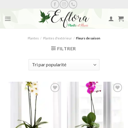
Skip
to
content
Plantes
/
Plantes d'extérieur
/
Fleurs de saison
FILTRER
Ajouter
Ajouter
à la
à la
wishlist
wishlist