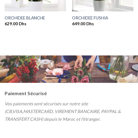
ORCHIDEE BLANCHE
ORCHIDEE FUSHIA
629.00
Dhs
649.00
Dhs
-RABAT, SALÉ, TEMARA, HARHOURA, AIN ATIQ, TAMESNA, SKHIRATE, CASABLANCA,
BOUZNIKA, KENITRA, MARRA
KECH, AGADIR, ESSAOUIRA & OUJDA-
Paiement Sécurisé
Vos paiements sont sécurisés sur notre site
(CB,VISA,MASTERCARD, VIREMENT BANCAIRE, PAYPAL &
TRANSFERT CASH) depuis le Maroc et l'étranger.