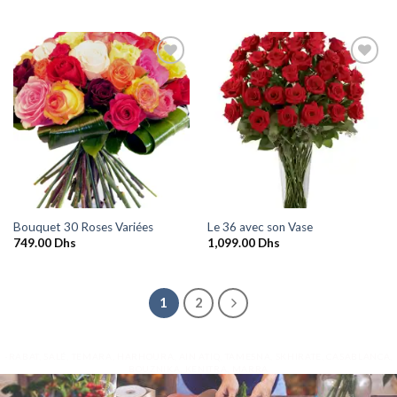
prix
prix
initial
actuel
était :
est :
929.00 Dhs.
729.00 Dhs.
Ajouter
Ajouter
à la
à la
wishlist
wishlist
Bouquet 30 Roses Variées
Le 36 avec son Vase
749.00
Dhs
1,099.00
Dhs
1
2
-RABAT, SALÉ, TEMARA, HARHOURA, AIN ATIQ, TAMESNA, SKHIRATE, CASABLANCA,
BOUZNIKA, KENITRA, MARRA