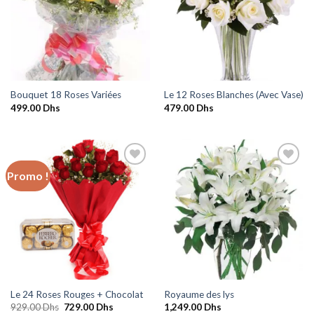
Ajouter
Ajouter
à la
à la
wishlist
wishlist
Bouquet 18 Roses Variées
Le 12 Roses Blanches (Avec Vase)
499.00
Dhs
479.00
Dhs
Promo !
Ajouter
Ajouter
à la
à la
wishlist
wishlist
Le 24 Roses Rouges + Chocolat
Royaume des lys
Le
Le
929.00
Dhs
729.00
Dhs
1,249.00
Dhs