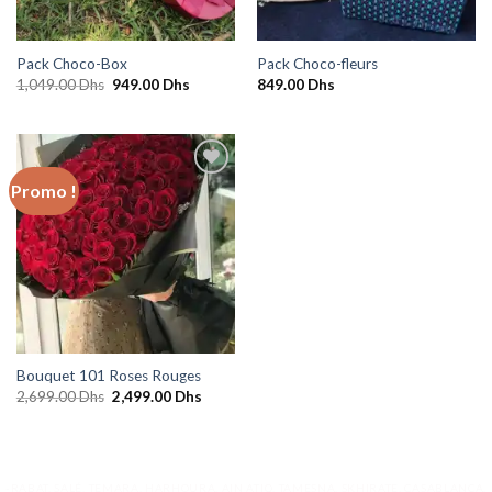
Pack Choco-Box
Pack Choco-fleurs
Le
Le
1,049.00
Dhs
949.00
Dhs
849.00
Dhs
prix
prix
initial
actuel
était :
est :
1,049.00 Dhs.
949.00 Dhs.
Promo !
Ajouter
à la
wishlist
Bouquet 101 Roses Rouges
Le
Le
2,699.00
Dhs
2,499.00
Dhs
prix
prix
initial
actuel
était :
est :
2,699.00 Dhs.
2,499.00 Dhs.
-RABAT, SALÉ, TEMARA, HARHOURA, AIN ATIQ, TAMESNA, SKHIRATE, CASABLANCA,