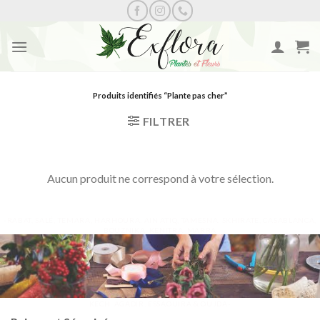
Skip
to
content
Produits identifiés “Plante pas cher”
FILTRER
Aucun produit ne correspond à votre sélection.
-RABAT, SALÉ, TEMARA, HARHOURA, AIN ATIQ, TAMESNA, SKHIRATE, CASABLANCA,
BOUZNIKA, KENITRA, MARRA
KECH, AGADIR, ESSAOUIRA & OUJDA-