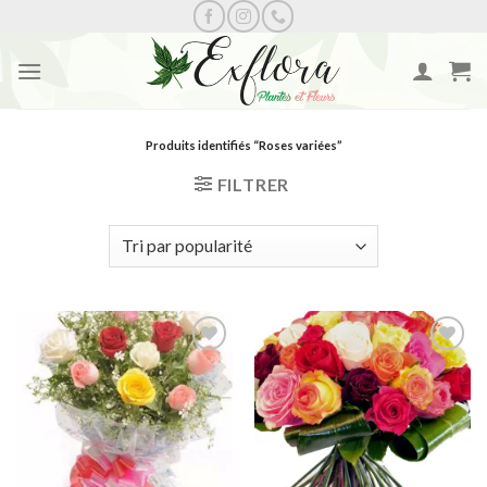
Skip
to
content
Produits identifiés “Roses variées”
FILTRER
Ajouter
Ajouter
à la
à la
wishlist
wishlist