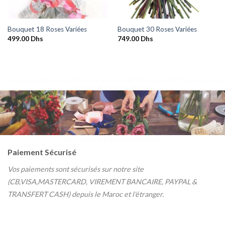
Bouquet 18 Roses Variées
Bouquet 30 Roses Variées
499.00
Dhs
749.00
Dhs
-RABAT, SALÉ, TEMARA, HARHOURA, AIN ATIQ, TAMESNA, SKHIRATE, CASABLANCA,
BOUZNIKA, KENITRA, MARRA
KECH, AGADIR, ESSAOUIRA & OUJDA-
Paiement Sécurisé
Vos paiements sont sécurisés sur notre site
(CB,VISA,MASTERCARD, VIREMENT BANCAIRE, PAYPAL &
TRANSFERT CASH) depuis le Maroc et l'étranger.