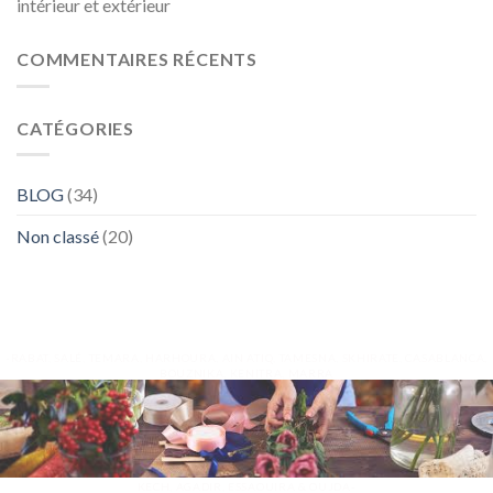
intérieur et extérieur
COMMENTAIRES RÉCENTS
CATÉGORIES
BLOG
(34)
Non classé
(20)
-RABAT, SALÉ, TEMARA, HARHOURA, AIN ATIQ, TAMESNA, SKHIRATE, CASABLANCA,
BOUZNIKA, KENITRA, MARRA
KECH, AGADIR, ESSAOUIRA & OUJDA-