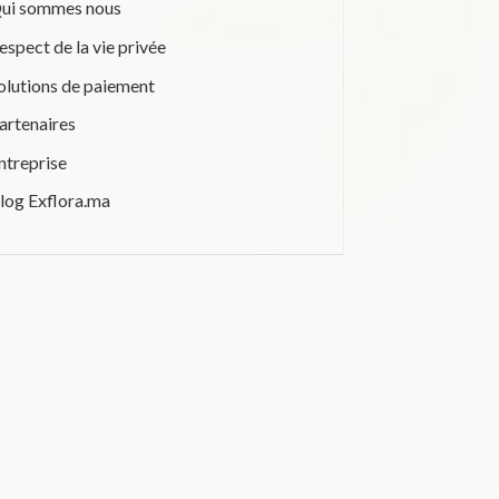
ui sommes nous
espect de la vie privée
olutions de paiement
artenaires
ntreprise
log Exflora.ma