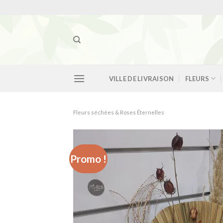
Skip
to
content
VILLE DE LIVRAISON
FLEURS
Fleurs séchées & Roses Éternelles
Promo !