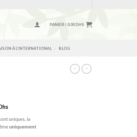
PANIER /
0.00
DHS
AISON À L’INTERNATIONAL
BLOG
Le
Dhs
prix
ont uniques, la
actuel
même
uniquement
est :
Dhs.
649.00 Dhs.