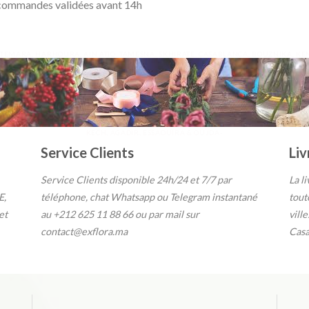
s commandes validées avant 14h
, TEMARA, HARHOURA, AIN ATIQ, TAMESNA, SKHIRATE, CASABLANCA, BOUZNIKA, K
KECH, AGADIR, ESSAOUIRA & OUJDA-
Service Clients
Liv
Service Clients disponible 24h/24 et 7/7
par
La l
E,
téléphone, chat Whatsapp ou Telegram instantané
tout
et
au
+212 625 11 88 66 ou par
mail sur
vill
contact@exflora.ma
Casa