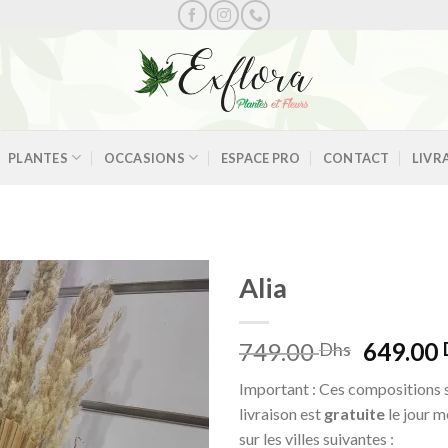
PLANTES
OCCASIONS
ESPACE PRO
CONTACT
LIVR
Alia
Le
749.00
649.00
Dhs
Ajouter
prix
à la
Important : Ces compositions s
initial
wishlist
livraison est
gratuite
le jour 
était :
sur les villes suivantes :
749.00 