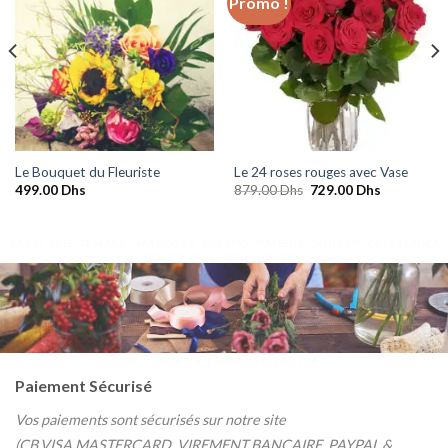
Promo !
Ajouter
Ajouter
à la
à la
wishlist
wishlist
Le Bouquet du Fleuriste
Le 24 roses rouges avec Vase
Le
Le
499.00
Dhs
879.00
Dhs
729.00
Dhs
prix
prix
initial
actuel
était :
est :
879.00 Dhs.
729.00 Dhs
-RABAT, SALÉ, TEMARA, HARHOURA, AIN ATIQ, TAMESNA, SKHIRATE, CASABLANCA,
BOUZNIKA, KENITRA, MARRA
KECH, AGADIR, ESSAOUIRA & OUJDA-
Paiement Sécurisé
Vos paiements sont sécurisés sur notre site
(CB,VISA,MASTERCARD, VIREMENT BANCAIRE, PAYPAL &