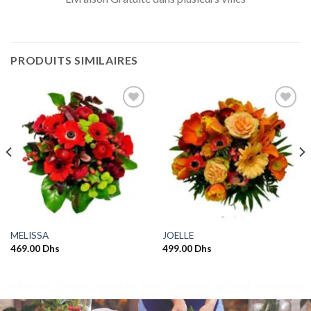
PRODUITS SIMILAIRES
Ajouter
Ajouter
à la
à la
wishlist
wishlist
MELISSA
JOELLE
469.00
Dhs
499.00
Dhs
l
.00 Dhs.
-RABAT, SALÉ, TEMARA, HARHOURA, AIN ATIQ, TAMESNA, SKHIRATE, CASABLANCA,
BOUZNIKA, KENITRA, MARRA