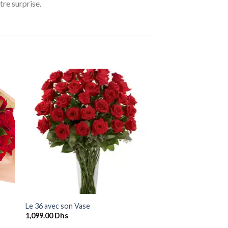
re surprise.
ter
Ajouter
a
à la
ist
wishlist
+
Le 36 avec son Vase
1,099.00
Dhs