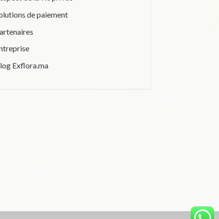
olutions de paiement
artenaires
ntreprise
log Exflora.ma