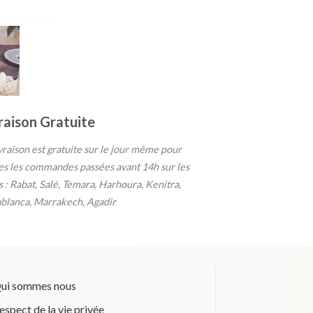
s.
ENITRA, MARRA
raison Gratuite
ivraison est gratuite sur le jour même pour
es les commandes passées avant 14h sur les
es : Rabat, Salé, Temara, Harhoura, Kenitra,
blanca, Marrakech, Agadir
ui sommes nous
espect de la vie privée