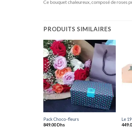
Ce bouquet chaleureux, composé de roses pre
PRODUITS SIMILAIRES
Ajouter
Ajouter
à la
à la
wishlist
wishlist
+
+
s avec Vase
Pack Choco-fleurs
Le 1
849.00
Dhs
449.