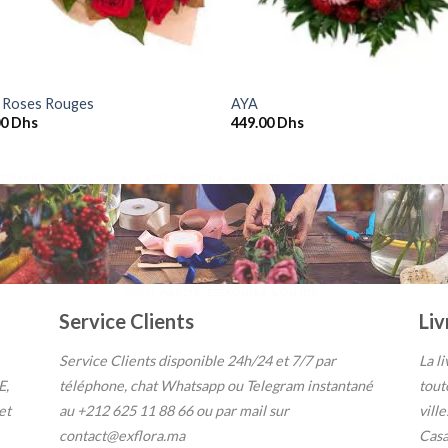
+
9 Roses Rouges
AYA
00
Dhs
449.00
Dhs
, TEMARA, HARHOURA, AIN ATIQ, TAMESNA, SKHIRATE, CASABLANCA, BOUZNIKA, K
KECH, AGADIR, ESSAOUIRA & OUJDA-
Service Clients
Liv
Service Clients disponible 24h/24 et 7/7
par
La l
E,
téléphone, chat Whatsapp ou Telegram instantané
tout
et
au
+212 625 11 88 66 ou par
mail sur
vill
contact@exflora.ma
Casa