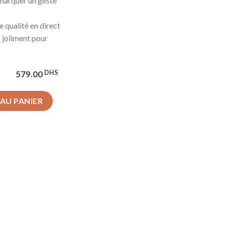
marquer un geste
e qualité en direct
r joliment pour
DHS
579.00
s + Chocolat
AU PANIER