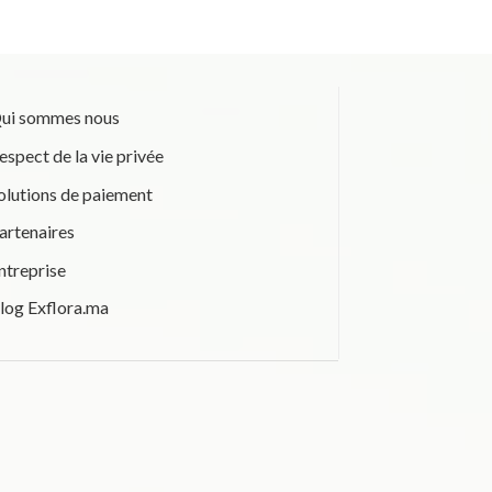
ui sommes nous
espect de la vie privée
olutions de paiement
artenaires
ntreprise
log Exflora.ma