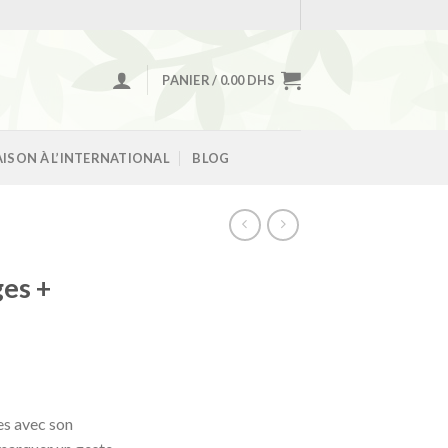
PANIER /
0.00
DHS
AISON À L’INTERNATIONAL
BLOG
es +
s avec son