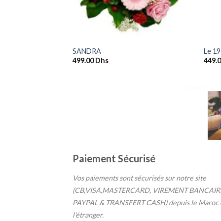
+
+
hes
SANDRA
Le 1
499.00
Dhs
449.
-RABAT, SALÉ
Paiement Sécurisé
Vos paiements sont sécurisés sur notre site
(CB,VISA,MASTERCARD, VIREMENT BANCAIR
PAYPAL & TRANSFERT CASH) depuis le Maroc 
l'étranger.