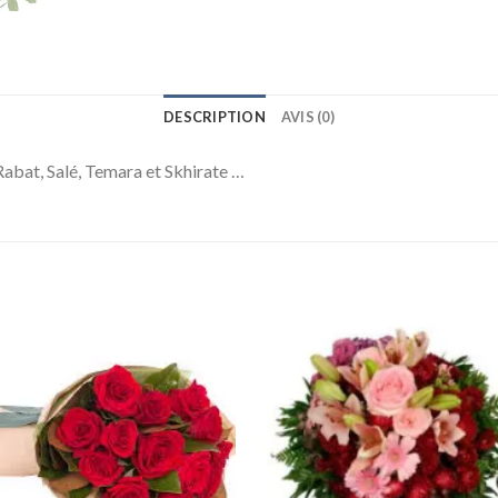
DESCRIPTION
AVIS (0)
 Rabat, Salé, Temara et Skhirate …
Ajouter
Ajou
à la
à l
wishlist
wishl