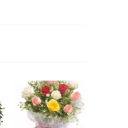
ter
Ajouter
a
à la
ist
wishlist