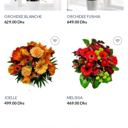
ORCHIDEE BLANCHE
ORCHIDEE FUSHIA
629.00
Dhs
649.00
Dhs
Ajouter
Ajouter
à la
à la
wishlist
wishlist
JOELLE
MELISSA
499.00
Dhs
469.00
Dhs
-RABAT, SALÉ, TEMARA, HARHOURA, AIN ATIQ, TAMESNA, SKHIRATE, CASABLANCA,