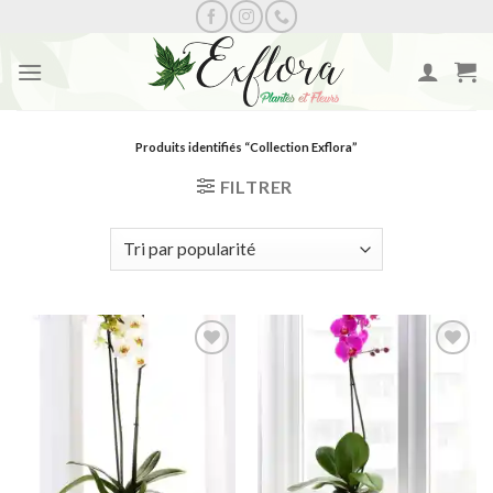
Skip
to
content
Produits identifiés “Collection Exflora”
FILTRER
Ajouter
Ajouter
à la
à la
wishlist
wishlist