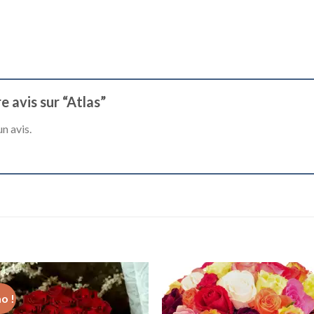
e avis sur “Atlas”
n avis.
o !