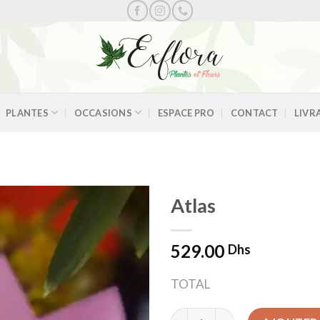
PLANTES
OCCASIONS
ESPACE PRO
CONTACT
LIVR
Atlas
529.00
Dhs
Ajouter
à la
TOTAL
wishlist
quantité de Atlas