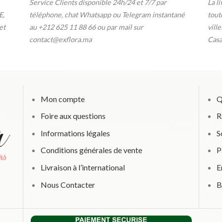
Service Clients disponible 24h/24 et 7/7
par
La l
E,
téléphone, chat Whatsapp ou Telegram instantané
tout
et
au
+212 625 11 88 66 ou par
mail sur
vill
contact@exflora.ma
Casa
Mon compte
Q
Foire aux questions
R
Informations légales
S
Conditions générales de vente
P
Livraison à l’international
E
Nous Contacter
B