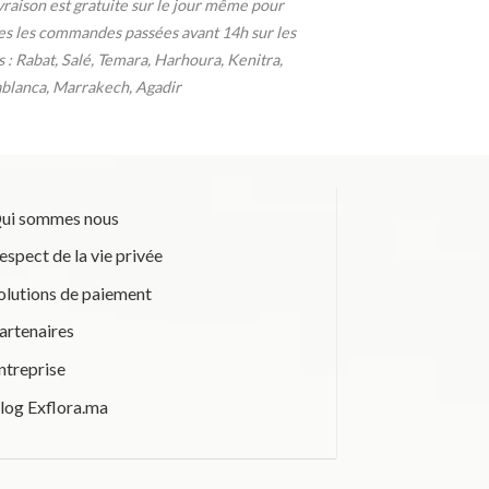
ivraison est gratuite sur le jour même pour
es les commandes passées avant 14h sur les
es : Rabat, Salé, Temara, Harhoura, Kenitra,
blanca, Marrakech, Agadir
ui sommes nous
espect de la vie privée
olutions de paiement
artenaires
ntreprise
log Exflora.ma