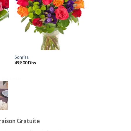
ter
Ajouter
a
à la
ist
wishlist
+
Sonrisa
499.00
Dhs
ENITRA, MARRA
raison Gratuite