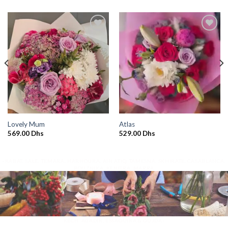
Ajouter
Ajouter
à la
à la
wishlist
wishlist
Lovely Mum
Atlas
569.00
Dhs
529.00
Dhs
-RABAT, SALÉ, TEMARA, HARHOURA, AIN ATIQ, TAMESNA, SKHIRATE, CASABLANCA,
BOUZNIKA, KENITRA, MARRA
KECH, AGADIR, ESSAOUIRA & OUJDA-