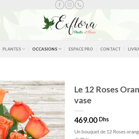
PLANTES
OCCASIONS
ESPACE PRO
CONTACT
LIVR
Le 12 Roses Ora
vase
Ajouter
469.00
à la
Dhs
wishlist
Un bouquet de 12 Roses oranges