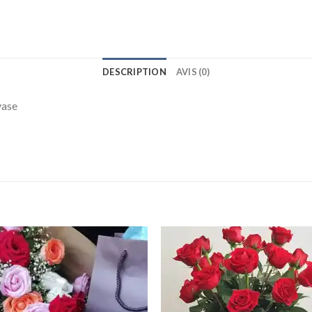
DESCRIPTION
AVIS (0)
vase
Ajouter
Ajou
à la
à l
wishlist
wishl