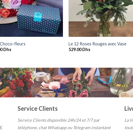
+
 Choco-fleurs
Le 12 Roses Rouges avec Vase
00
Dhs
529.00
Dhs
, TEMARA, HARHOURA, AIN ATIQ, TAMESNA, SKHIRATE, CASABLANCA, BOUZNIKA, K
KECH, AGADIR, ESSAOUIRA & OUJDA-
Service Clients
Liv
Service Clients disponible 24h/24 et 7/7
par
La l
E,
téléphone, chat Whatsapp ou Telegram instantané
tout