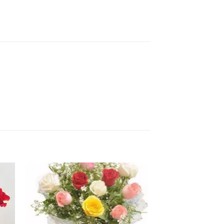
ter
Ajouter
a
à la
ist
wishlist