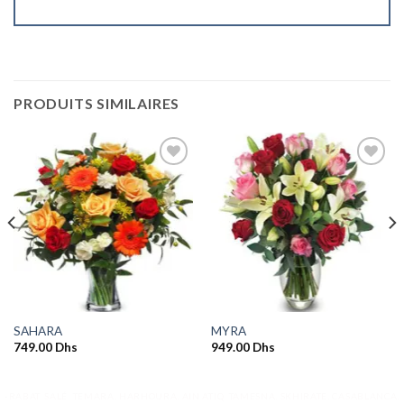
PRODUITS SIMILAIRES
Ajouter
Ajouter
à la
à la
wishlist
wishlist
SAHARA
MYRA
749.00
Dhs
949.00
Dhs
-RABAT, SALÉ, TEMARA, HARHOURA, AIN ATIQ, TAMESNA, SKHIRATE, CASABLANCA,